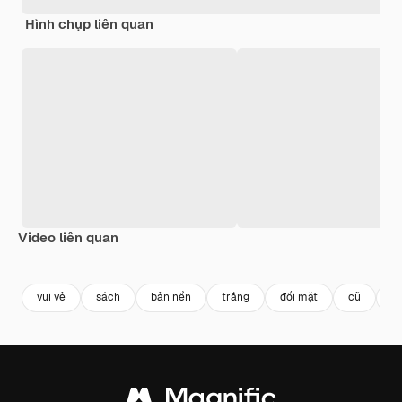
Hình chụp liên quan
Video liên quan
Premium
Premium
Premium
Premium
vui vẻ
sách
bản nền
trắng
đối mặt
cũ
m