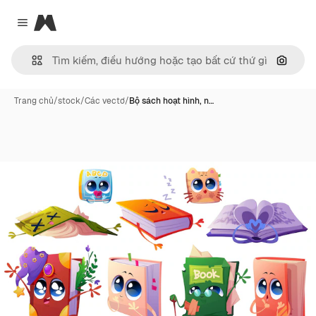
Magnific
Close menu
Tìm ki
Trang chủ
/
stock
/
Các vectơ
/
Bộ sách hoạt hình, n…