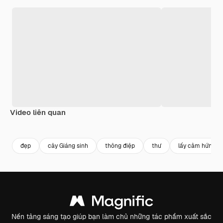
Video liên quan
Premium
Premium
Được tạo ra bởi AI
Premium
Premium
đẹp
cây Giáng sinh
thông điệp
thư
lấy cảm hứng
Nền tảng sáng tạo giúp bạn làm chủ những tác phẩm xuất sắc