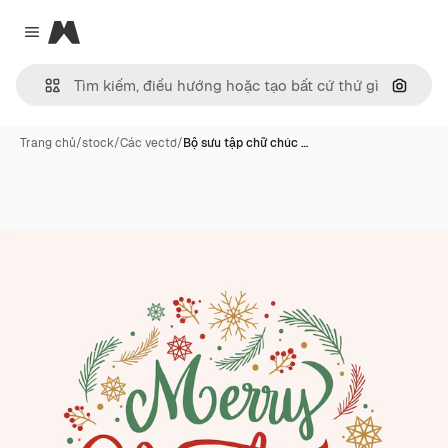
Magnific
Close menu
Tìm ki
Trang chủ
/
stock
/
Các vectơ
/
Bộ sưu tập chữ chúc …