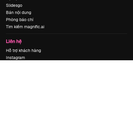
Slidesgo
Bán nội dung
Phòng báo chí
Tìm kiếm magnific.ai
Liên hệ
Hỗ trợ khách hàng
Instagram
YouTube
LinkedIn
TikTok
Discord
X
Reddit
Copyright © 2010-
2026
Freepik Company S.L.U.
Mọi quyền được bảo lưu
.