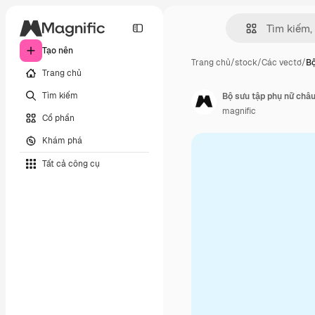
Tạo nên
Trang chủ
/
stock
/
Các vectơ
/
Bộ
Trang chủ
Tìm kiếm
Bộ sưu tập phụ nữ châu
magnific
Cổ phần
Khám phá
Tất cả công cụ