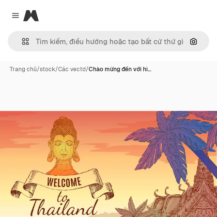
Magnific
Close menu
Tìm ki
Trang chủ
/
stock
/
Các vectơ
/
Chào mừng đến với hì…