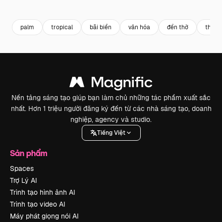
Premium
Premium
Premium
Premium
palm
tropical
bãi biển
văn hóa
đền thờ
thức 
Nền tảng sáng tạo giúp bạn làm chủ những tác phẩm xuất sắc
nhất. Hơn 1 triệu người đăng ký đến từ các nhà sáng tạo, doanh
nghiệp, agency và studio.
Tiếng Việt
Sản phẩm
Spaces
Trợ Lý AI
Trình tạo hình ảnh AI
Trình tạo video AI
Máy phát giọng nói AI