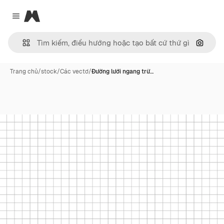
Magnific
Close menu
Tìm ki
Trang chủ
/
stock
/
Các vectơ
/
Đường lưới ngang trừ…