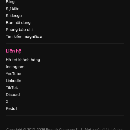
Blog
Sự kiện
Slidesgo
Bán nội dung
Phòng báo chí
Tìm kiếm magnific.ai
Liên hệ
Hỗ trợ khách hàng
Instagram
YouTube
LinkedIn
TikTok
Discord
X
Reddit
Copyright © 2010-
2026
Freepik Company S.L.U.
Mọi quyền được bảo lưu
.