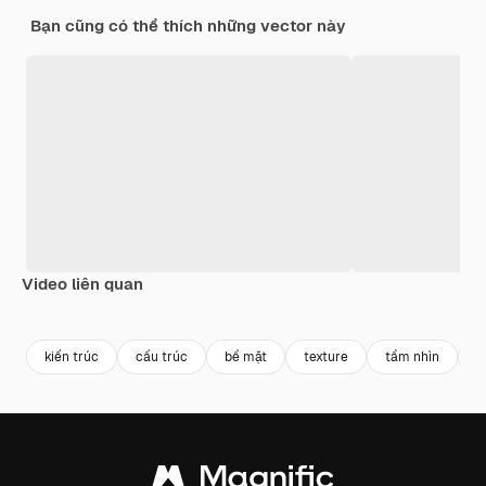
Bạn cũng có thể thích những vector này
Video liên quan
Premium
Premium
Được tạo ra bởi AI
Premium
Premium
kiến trúc
cấu trúc
bề mặt
texture
tầm nhìn
k