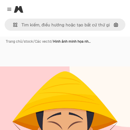
Magnific
Close menu
Tìm ki
Trang chủ
/
stock
/
Các vectơ
/
Hình ảnh minh họa nh…