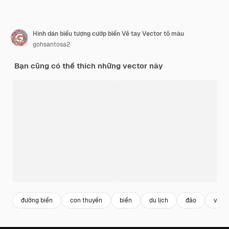
Hình dán biểu tượng cướp biển Vẽ tay Vector tô màu
gohsantosa2
Bạn cũng có thể thích những vector này
đường biển
con thuyền
biển
du lịch
đảo
vinta