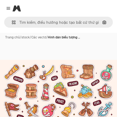
Magnific
Close menu
Tìm ki
Trang chủ
/
stock
/
Các vectơ
/
Hình dán biểu tượng …