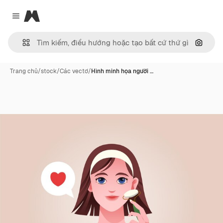
Magnific
Close menu
Tìm ki
Trang chủ
/
stock
/
Các vectơ
/
Hình minh họa người …