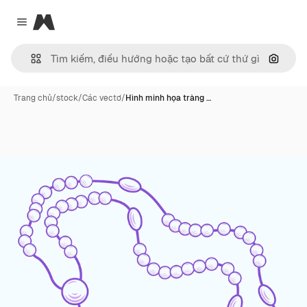
Magnific
Close menu
Tìm ki
Trang chủ
/
stock
/
Các vectơ
/
Hình minh họa tràng …