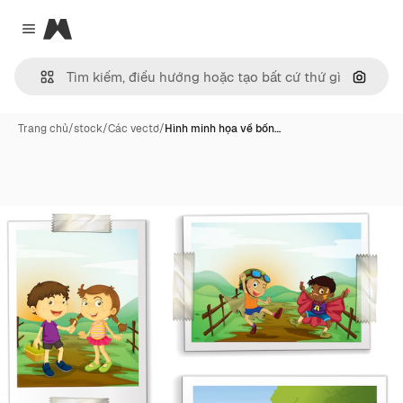
Magnific
Close menu
Tìm ki
Trang chủ
/
stock
/
Các vectơ
/
Hình minh họa về bốn…