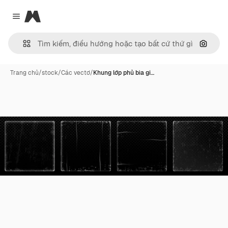
Magnific
Close menu
Tìm ki
Trang chủ
/
stock
/
Các vectơ
/
Khung lớp phủ bìa gi…