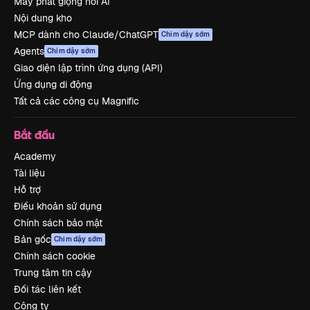
Máy phát giọng nói AI
Nội dung kho
MCP dành cho Claude/ChatGPT
Chim dậy sớm
Agents
Chim dậy sớm
Giao diện lập trình ứng dụng (API)
Ứng dụng di động
Tất cả các công cụ Magnific
Bắt đầu
Academy
Tài liệu
Hỗ trợ
Điều khoản sử dụng
Chính sách bảo mật
Bản gốc
Chim dậy sớm
Chính sách cookie
Trung tâm tin cậy
Đối tác liên kết
Công ty