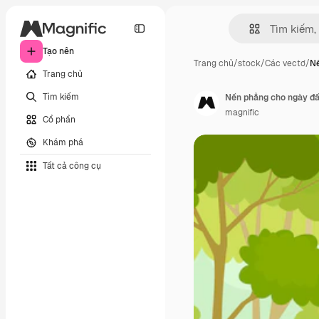
Tạo nên
Trang chủ
/
stock
/
Các vectơ
/
Nề
Trang chủ
Tìm kiếm
Nền phẳng cho ngày đất
magnific
Cổ phần
Khám phá
Tất cả công cụ