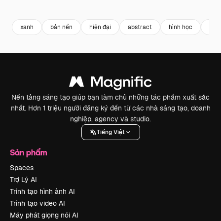
Premium
Premium
Premium
Premium
Được tạo ra
xanh
bản nền
hiện đại
abstract
hình học
đợt
Nền tảng sáng tạo giúp bạn làm chủ những tác phẩm xuất sắc
nhất. Hơn 1 triệu người đăng ký đến từ các nhà sáng tạo, doanh
nghiệp, agency và studio.
Tiếng Việt
Sản phẩm
Spaces
Trợ Lý AI
Trình tạo hình ảnh AI
Trình tạo video AI
Máy phát giọng nói AI