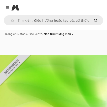
Magnific
Close menu
Tìm ki
Trang chủ
/
stock
/
Các vectơ
/
Nền trừu tượng màu x…