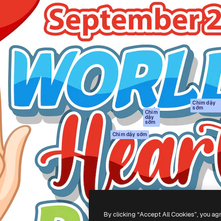
Sản phẩm
Bắt đầu
tạo giúp bạn làm chủ những
Spaces
Academy
ắc nhất. Hơn 1 triệu người
Trợ Lý AI
Tài liệu
 các nhà sáng tạo, doanh
Trình tạo hình ảnh
Hỗ trợ
và studio.
AI
Điều khoản sử
Trình tạo video AI
dụng
Máy phát giọng nói
Chính sách bảo
AI
mật
Nội dung kho
Bản
Chim dậy
sớm
gốc
MCP dành cho
Chim
dậy
Claude/ChatGPT
Chính sách cooki
sớm
Agents
Trung tâm tin cậ
Chim dậy sớm
Giao diện lập trình
Đối tác liên kết
ứng dụng (API)
Công ty
Ứng dụng di động
Tất cả các công cụ
Magnific
By clicking “Accept All Cookies”, you ag