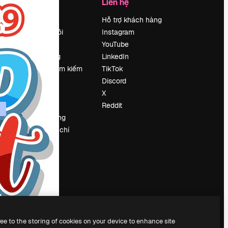
Công ty
Liên hệ
Bảng giá
Hỗ trợ khách hàng
Về chúng tôi
Instagram
Reviews
YouTube
Tuyển dụng
LinkedIn
Xu hướng tìm kiếm
TikTok
Blog
Discord
Sự kiện
X
Slidesgo
Reddit
Bán nội dung
e
Phòng báo chí
y
Tìm kiếm
magnific.ai
ree to the storing of cookies on your device to enhance site