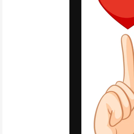
Phông chữ
Nền tảng sáng 
tác phẩm xuất s
đăng ký đến từ
nghiệp, agency 
Tiếng Việt