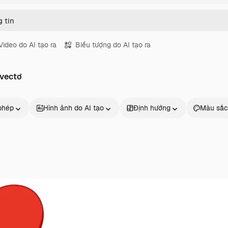
Video do AI tạo ra
Biểu tượng do AI tạo ra
 vectơ
phép
Hình ảnh do AI tạo
Định hướng
Màu sắc