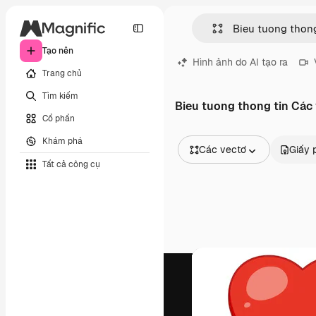
Tạo nên
Hình ảnh do AI tạo ra
Trang chủ
Tìm kiếm
Bieu tuong thong tin Các
Cổ phần
Khám phá
Các vectơ
Giấy 
Tất cả công cụ
Tất cả hình ảnh
Các vectơ
Minh họa
Hình ảnh
PSD
Mẫu
Mô hình
Video
Đoạn video
Đồ họa chuyển động
Mẫu video.
Biểu tượng
Mô hình 3D