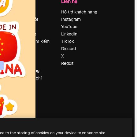
Công ty
Liên hệ
Bảng giá
Hỗ trợ khách hàng
Về chúng tôi
Instagram
Reviews
YouTube
Tuyển dụng
LinkedIn
Xu hướng tìm kiếm
TikTok
Blog
Discord
Sự kiện
X
Slidesgo
Reddit
Bán nội dung
e
Phòng báo chí
y
Tìm kiếm
magnific.ai
ree to the storing of cookies on your device to enhance site