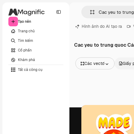
Tạo nên
Hình ảnh do AI tạo ra
Trang chủ
Tìm kiếm
Cac yeu to trung quoc Cá
Cổ phần
Khám phá
Các vectơ
Giấy 
Tất cả công cụ
Tất cả hình ảnh
Các vectơ
Minh họa
Hình ảnh
PSD
Mẫu
Mô hình
Video
Đoạn video
Đồ họa chuyển động
Mẫu video.
Biểu tượng
Mô hình 3D