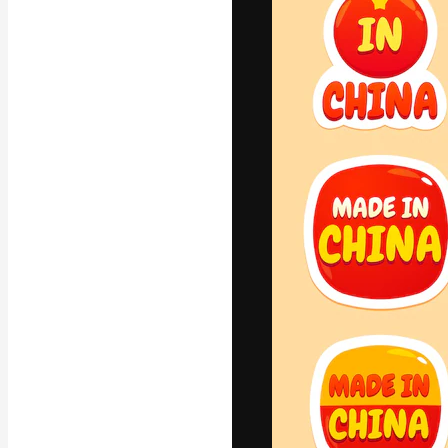
Phông chữ
Nền tảng sáng 
tác phẩm xuất s
đăng ký đến từ
nghiệp, agency 
Tiếng Việt