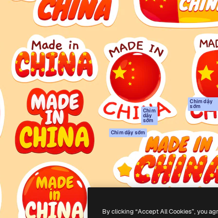
Sản phẩm
Bắt đầu
tạo giúp bạn làm chủ những
Spaces
Academy
ắc nhất. Hơn 1 triệu người
Trợ Lý AI
Tài liệu
 các nhà sáng tạo, doanh
Trình tạo hình ảnh
Hỗ trợ
và studio.
AI
Điều khoản sử
Trình tạo video AI
dụng
Máy phát giọng nói
Chính sách bảo
AI
mật
Nội dung kho
Bản
Chim dậy
sớm
gốc
MCP dành cho
Chim
dậy
Claude/ChatGPT
Chính sách cooki
sớm
Agents
Trung tâm tin cậ
Chim dậy sớm
Giao diện lập trình
Đối tác liên kết
ứng dụng (API)
Công ty
Ứng dụng di động
Tất cả các công cụ
Magnific
By clicking “Accept All Cookies”, you ag