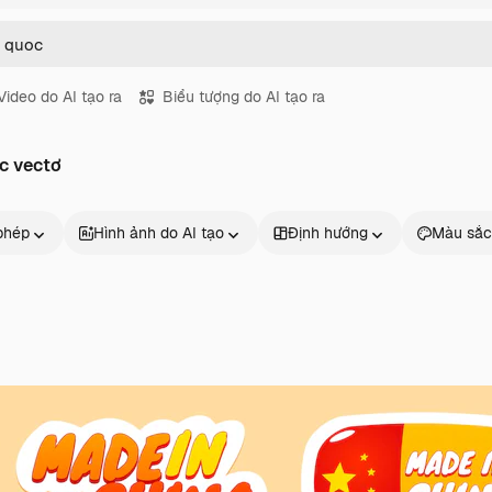
Video do AI tạo ra
Biểu tượng do AI tạo ra
c vectơ
phép
Hình ảnh do AI tạo
Định hướng
Màu sắc