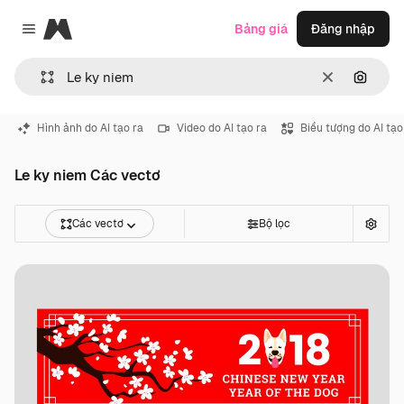
Magnific
Bảng giá
Đăng nhập
Close menu
Thông thoá
Tìm ki
Hình ảnh do AI tạo ra
Video do AI tạo ra
Biểu tượng do AI tạo
Le ky niem Các vectơ
Các vectơ
Bộ lọc