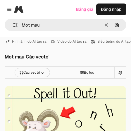
Magnific
Bảng giá
Đăng nhập
Close menu
Thông thoá
Tìm ki
Hình ảnh do AI tạo ra
Video do AI tạo ra
Biểu tượng do AI tạo
Mot mau Các vectơ
Các vectơ
Bộ lọc