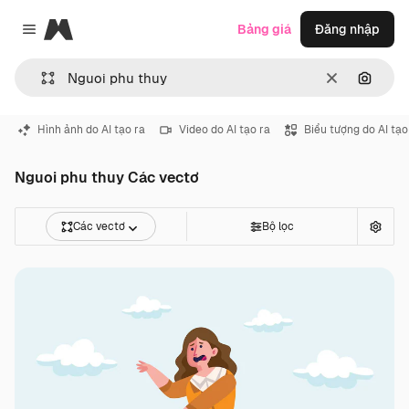
Magnific
Bảng giá
Đăng nhập
Close menu
Thông thoá
Tìm ki
Hình ảnh do AI tạo ra
Video do AI tạo ra
Biểu tượng do AI tạo
Nguoi phu thuy Các vectơ
Các vectơ
Bộ lọc