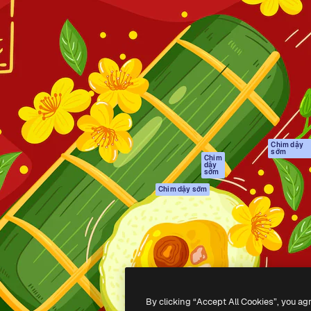
Sản phẩm
Bắt đầu
tạo giúp bạn làm chủ những
Spaces
Academy
ắc nhất. Hơn 1 triệu người
Trợ Lý AI
Tài liệu
 các nhà sáng tạo, doanh
Trình tạo hình ảnh
Hỗ trợ
và studio.
AI
Điều khoản sử
Trình tạo video AI
dụng
Máy phát giọng nói
Chính sách bảo
AI
mật
Nội dung kho
Bản
Chim dậy
sớm
gốc
MCP dành cho
Chim
dậy
Claude/ChatGPT
Chính sách cooki
sớm
Agents
Trung tâm tin cậ
Chim dậy sớm
Giao diện lập trình
Đối tác liên kết
ứng dụng (API)
Công ty
Ứng dụng di động
Tất cả các công cụ
Magnific
By clicking “Accept All Cookies”, you ag