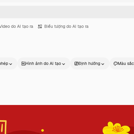
Video do AI tạo ra
Biểu tượng do AI tạo ra
phép
Hình ảnh do AI tạo
Định hướng
Màu sắc