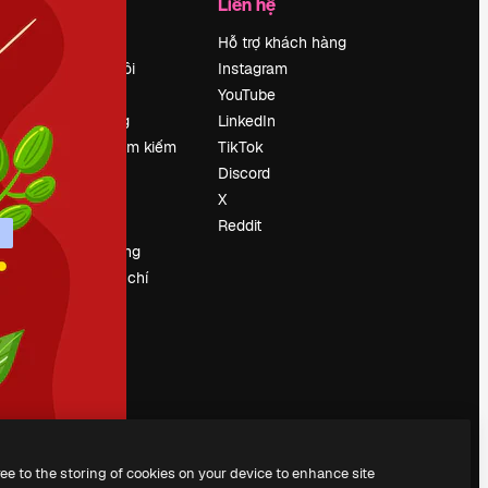
Công ty
Liên hệ
Bảng giá
Hỗ trợ khách hàng
Về chúng tôi
Instagram
Reviews
YouTube
Tuyển dụng
LinkedIn
Xu hướng tìm kiếm
TikTok
Blog
Discord
Sự kiện
X
Slidesgo
Reddit
Bán nội dung
e
Phòng báo chí
y
Tìm kiếm
magnific.ai
ree to the storing of cookies on your device to enhance site