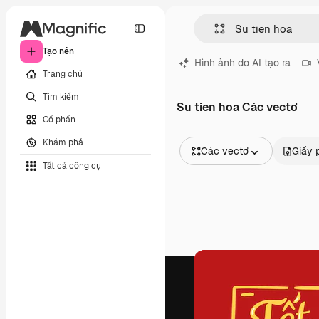
Tạo nên
Hình ảnh do AI tạo ra
Trang chủ
Tìm kiếm
Su tien hoa Các vectơ
Cổ phần
Khám phá
Các vectơ
Giấy 
Tất cả công cụ
Tất cả hình ảnh
Các vectơ
Minh họa
Hình ảnh
PSD
Mẫu
Mô hình
Video
Đoạn video
Đồ họa chuyển động
Mẫu video.
Biểu tượng
Mô hình 3D