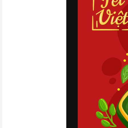
Phông chữ
Nền tảng sáng 
tác phẩm xuất s
đăng ký đến từ
nghiệp, agency 
Tiếng Việt