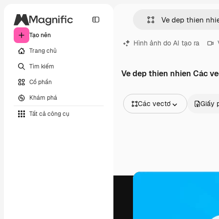
Tạo nên
Hình ảnh do AI tạo ra
Trang chủ
Tìm kiếm
Ve dep thien nhien Các v
Cổ phần
Khám phá
Các vectơ
Giấy 
Tất cả công cụ
Tất cả hình ảnh
Các vectơ
Minh họa
Hình ảnh
PSD
Mẫu
Mô hình
Video
Đoạn video
Đồ họa chuyển động
Mẫu video.
Biểu tượng
Mô hình 3D