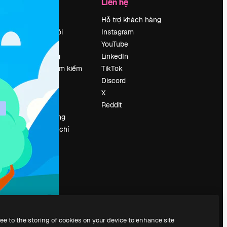
Công ty
Liên hệ
Bảng giá
Hỗ trợ khách hàng
Về chúng tôi
Instagram
Reviews
YouTube
Tuyển dụng
LinkedIn
Xu hướng tìm kiếm
TikTok
Blog
Discord
Sự kiện
X
Slidesgo
Reddit
Bán nội dung
e
Phòng báo chí
y
Tìm kiếm
magnific.ai
ree to the storing of cookies on your device to enhance site