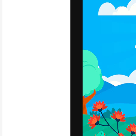
Phông chữ
Nền tảng sáng 
tác phẩm xuất s
đăng ký đến từ
nghiệp, agency 
Tiếng Việt