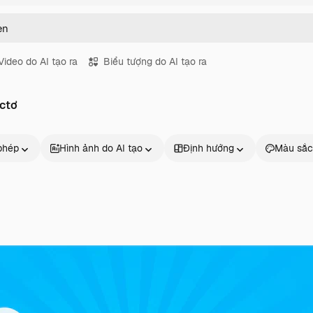
Video do AI tạo ra
Biểu tượng do AI tạo ra
ectơ
phép
Hình ảnh do AI tạo
Định hướng
Màu sắc