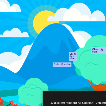
Sản phẩm
Bắt đầu
tạo giúp bạn làm chủ những
Spaces
Academy
ắc nhất. Hơn 1 triệu người
Trợ Lý AI
Tài liệu
 các nhà sáng tạo, doanh
Trình tạo hình ảnh
Hỗ trợ
và studio.
AI
Điều khoản sử
Trình tạo video AI
dụng
Máy phát giọng nói
Chính sách bảo
AI
mật
Nội dung kho
Bản
Chim dậy
sớm
gốc
MCP dành cho
Chim
dậy
Claude/ChatGPT
Chính sách cooki
sớm
Agents
Trung tâm tin cậ
Chim dậy sớm
Giao diện lập trình
Đối tác liên kết
ứng dụng (API)
Công ty
Ứng dụng di động
Tất cả các công cụ
Magnific
By clicking “Accept All Cookies”, you ag