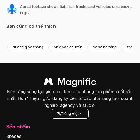
Aerial footage shows light rail tracks and vehicles on a busy highway in Broadbeach, Queensland, under clear daylight
brgfx
Bạn cũng có thể thích
Premium
Premium
Premium
Premium
đường giao thông
việc vận chuyển
cơ sở hạ tầng
tram
Nền tảng sáng tạo giúp bạn làm chủ những tác phẩm xuất sắc
nhất. Hơn 1 triệu người đăng ký đến từ các nhà sáng tạo, doanh
nghiệp, agency và studio.
Tiếng Việt
Sản phẩm
Spaces