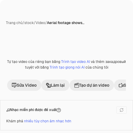
Trang chủ
/
stock
/
Video
/
Aerial footage shows…
Tự tạo video của riêng bạn bằng
Trình tạo video AI
và thêm закадровый
Phần thưởng
tuyệt vời bằng
Trình tạo giọng nói AI
của chúng tôi
Sửa Video
Làm lại
Tạo dự án video
Sử d
Nhạc miễn phí được đề xuất
Khám phá
nhiều tùy chọn âm nhạc hơn