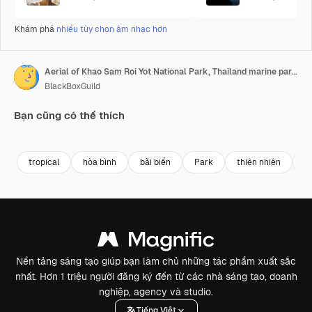
Khám phá
nhiều tùy chọn âm nhạc hơn
Aerial of Khao Sam Roi Yot National Park, Thailand marine park drone above scenic limestone mountain and beach , Hua Hin travel destination
BlackBoxGuild
Bạn cũng có thể thích
Premium
Premium
Premium
Premium
tropical
hòa bình
bãi biển
Park
thiên nhiên
du
Nền tảng sáng tạo giúp bạn làm chủ những tác phẩm xuất sắc
nhất. Hơn 1 triệu người đăng ký đến từ các nhà sáng tạo, doanh
nghiệp, agency và studio.
Tiếng Việt