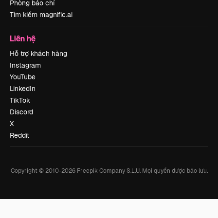
Phòng báo chí
Tìm kiếm magnific.ai
Liên hệ
Hỗ trợ khách hàng
Instagram
YouTube
LinkedIn
TikTok
Discord
X
Reddit
Copyright © 2010-
2026
Freepik Company S.L.U.
Mọi quyền được bảo lưu
.