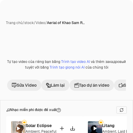
Trang chủ
/
stock
/
Video
/
Aerial of Khao Sam R…
Tự tạo video của riêng bạn bằng
Trình tạo video AI
và thêm закадровый
Phần thưởng
tuyệt vời bằng
Trình tạo giọng nói AI
của chúng tôi
Sửa Video
Làm lại
Tạo dự án video
Sử d
Nhạc miễn phí được đề xuất
Solar Eclipse
Litang
Ambient
,
Peaceful
Ambient
,
Laid Bac