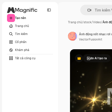
Tạo nên
Trang chủ
/
stock
/
Video
/
Ảnh độ
Trang chủ
Tìm kiếm
Ảnh động nốt nhạc rơi 
VectorFusionArt
Cổ phần
Khám phá
Tất cả công cụ
do AI tạo ra
Phần thưởng