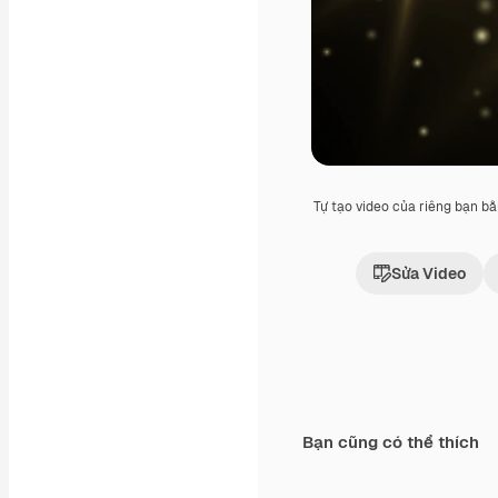
Tự tạo video của riêng bạn b
Sửa Video
Bạn cũng có thể thích
Premium
Premium
Được tạo ra bởi AI