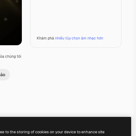
Khám phá
nhiều tùy chọn âm nhạc hơn
ủa chúng tôi
hảo
Premium
Premium
Premium
Premium
Được tạo ra bởi AI
ree to the storing of cookies on your device to enhance site