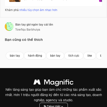
Khám phá
nhiều tùy chọn âm nhạc hơn
Bàn tay giơ ngón tay cái lên
Towfiqu Barbhuiya
Bạn cũng có thể thích
Premium
Premium
Premium
Premium
bàn tay
hành động
bàn tay
tích cực
like
bàn 
Nền tảng sáng tạo giúp bạn làm chủ những tác phẩm xuất sắc
nhất. Hơn 1 triệu người đăng ký đến từ các nhà sáng tạo, doanh
nghiệp, agency và studio.
Tiếng Việt