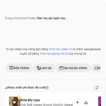
Trang chủ
/
stock
/
Video
/
Bàn tay giơ ngón tay…
Tự tạo video của riêng bạn bằng
Trình tạo video AI
và thêm закадровый
Phần thưởng
tuyệt vời bằng
Trình tạo giọng nói AI
của chúng tôi
Sửa Video
Làm lại
Tạo dự án video
Sử d
Nhạc miễn phí được đề xuất
Bite My Lips
Pop
,
RnB
,
Happy
,
Groovy
,
Soulful
,
Upbeat