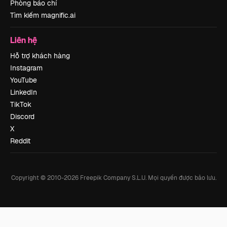
Phòng báo chí
Tìm kiếm magnific.ai
Liên hệ
Hỗ trợ khách hàng
Instagram
YouTube
LinkedIn
TikTok
Discord
X
Reddit
Copyright © 2010-
2026
Freepik Company S.L.U.
Mọi quyền được bảo lưu
.