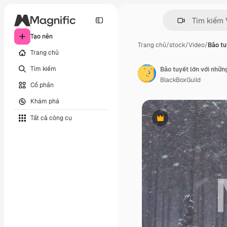
Tạo nên
Trang chủ
/
stock
/
Video
/
Bão tu
Trang chủ
Tìm kiếm
BlackBoxGuild
Cổ phần
Khám phá
Tất cả công cụ
Phần thưởng