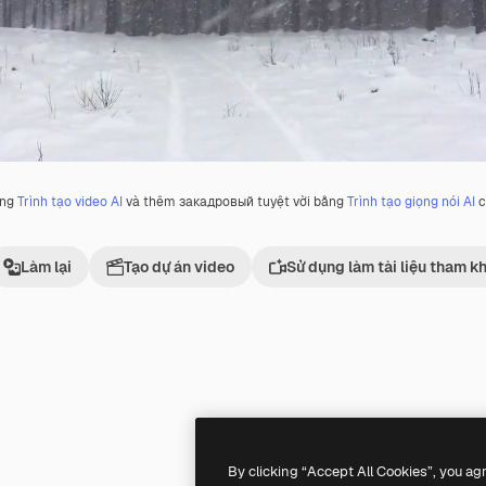
ằng
Trình tạo video AI
và thêm закадровый tuyệt vời bằng
Trình tạo giọng nói AI
c
Làm lại
Tạo dự án video
Sử dụng làm tài liệu tham k
Premium
Premium
Được tạo ra bởi AI
By clicking “Accept All Cookies”, you ag