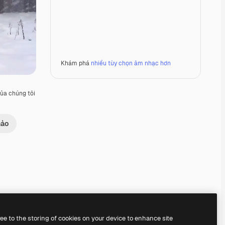
Khám phá
nhiều tùy chọn âm nhạc hơn
ủa chúng tôi
hảo
Premium
Premium
Được tạo ra bởi AI
Premium
Premium
ree to the storing of cookies on your device to enhance site