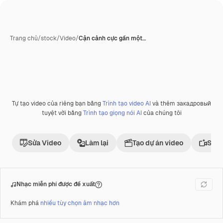
Trang chủ
/
stock
/
Video
/
Cận cảnh cực gần một…
Tự tạo video của riêng bạn bằng
Trình tạo video AI
và thêm закадровый
Phần thưởng
tuyệt vời bằng
Trình tạo giọng nói AI
của chúng tôi
Sửa Video
Làm lại
Tạo dự án video
Sử d
Nhạc miễn phí được đề xuất
Khám phá
nhiều tùy chọn âm nhạc hơn