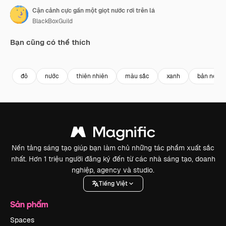
Cận cảnh cực gần một giọt nước rơi trên lá
BlackBoxGuild
Bạn cũng có thể thích
Premium
Premium
Premium
Premium
Được tạo ra
đỏ
nước
thiên nhiên
màu sắc
xanh
bản nền
Nền tảng sáng tạo giúp bạn làm chủ những tác phẩm xuất sắc
nhất. Hơn 1 triệu người đăng ký đến từ các nhà sáng tạo, doanh
nghiệp, agency và studio.
Tiếng Việt
Sản phẩm
Spaces