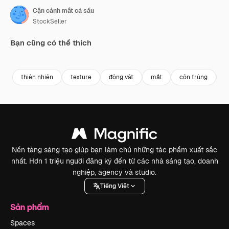
Cận cảnh mắt cá sấu
StockSeller
Bạn cũng có thể thích
Premium
Premium
Premium
Premium
thiên nhiên
texture
động vật
mắt
côn trùng
c
Nền tảng sáng tạo giúp bạn làm chủ những tác phẩm xuất sắc
nhất. Hơn 1 triệu người đăng ký đến từ các nhà sáng tạo, doanh
nghiệp, agency và studio.
Tiếng Việt
Sản phẩm
Spaces