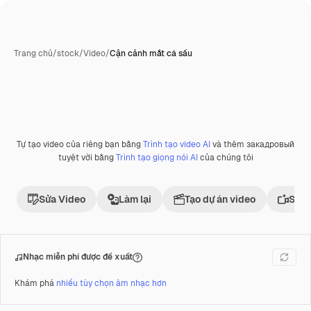
Trang chủ
/
stock
/
Video
/
Cận cảnh mắt cá sấu
Tự tạo video của riêng bạn bằng
Trình tạo video AI
và thêm закадровый
Phần thưởng
tuyệt vời bằng
Trình tạo giọng nói AI
của chúng tôi
Sửa Video
Làm lại
Tạo dự án video
Sử d
Nhạc miễn phí được đề xuất
Khám phá
nhiều tùy chọn âm nhạc hơn