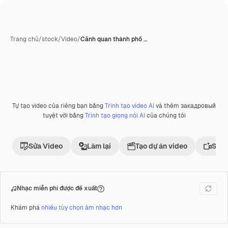
Trang chủ
/
stock
/
Video
/
Cảnh quan thành phố …
do AI tạo ra
Tự tạo video của riêng bạn bằng
Trình tạo video AI
và thêm закадровый
Phần thưởng
tuyệt vời bằng
Trình tạo giọng nói AI
của chúng tôi
Sửa Video
Làm lại
Tạo dự án video
Sử d
Nhạc miễn phí được đề xuất
Khám phá
nhiều tùy chọn âm nhạc hơn