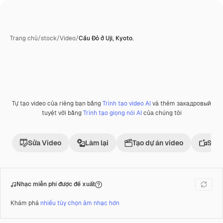
Trang chủ
/
stock
/
Video
/
Cầu Đỏ ở Uji, Kyoto.
Tự tạo video của riêng bạn bằng
Trình tạo video AI
và thêm закадровый
Phần thưởng
tuyệt vời bằng
Trình tạo giọng nói AI
của chúng tôi
Sửa Video
Làm lại
Tạo dự án video
Sử d
Nhạc miễn phí được đề xuất
Khám phá
nhiều tùy chọn âm nhạc hơn