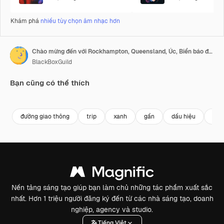
Khám phá
nhiều tùy chọn âm nhạc hơn
Chào mừng đến với Rockhampton, Queensland, Úc, Biển báo đường thành phố, Hoạt hình 3D chân thực
BlackBoxGuild
Bạn cũng có thể thích
Premium
Premium
Premium
Premium
đường giao thông
trip
xanh
gần
dấu hiệu
du l
Nền tảng sáng tạo giúp bạn làm chủ những tác phẩm xuất sắc
nhất. Hơn 1 triệu người đăng ký đến từ các nhà sáng tạo, doanh
nghiệp, agency và studio.
Tiếng Việt