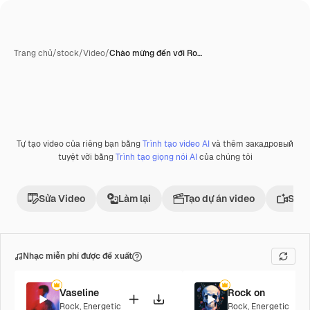
Trang chủ
/
stock
/
Video
/
Chào mừng đến với Ro…
Tự tạo video của riêng bạn bằng
Trình tạo video AI
và thêm закадровый
Phần thưởng
tuyệt vời bằng
Trình tạo giọng nói AI
của chúng tôi
Sửa Video
Làm lại
Tạo dự án video
Sử d
Nhạc miễn phí được đề xuất
Vaseline
Rock on
Rock
,
Energetic
Rock
,
Energetic