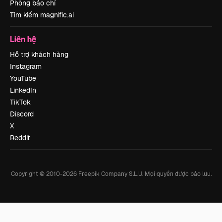
Phòng báo chí
Tìm kiếm magnific.ai
Liên hệ
Hỗ trợ khách hàng
Instagram
YouTube
LinkedIn
TikTok
Discord
X
Reddit
Copyright © 2010-
2026
Freepik Company S.L.U.
Mọi quyền được bảo lưu
.