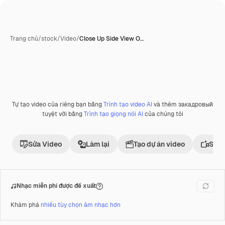
Trang chủ
/
stock
/
Video
/
Close Up Side View O…
Tự tạo video của riêng bạn bằng
Trình tạo video AI
và thêm закадровый
Phần thưởng
tuyệt vời bằng
Trình tạo giọng nói AI
của chúng tôi
Sửa Video
Làm lại
Tạo dự án video
Sử d
Nhạc miễn phí được đề xuất
Khám phá
nhiều tùy chọn âm nhạc hơn