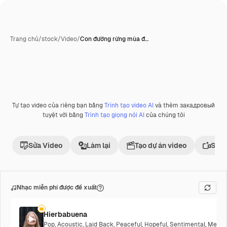
Trang chủ
/
stock
/
Video
/
Con đường rừng mùa đ…
do AI tạo ra
Tự tạo video của riêng bạn bằng
Trình tạo video AI
và thêm закадровый
Phần thưởng
tuyệt vời bằng
Trình tạo giọng nói AI
của chúng tôi
Sửa Video
Làm lại
Tạo dự án video
Sử d
Nhạc miễn phí được đề xuất
Hierbabuena
Pop
,
Acoustic
,
Laid Back
,
Peaceful
,
Hopeful
,
Sentimental
,
Melanc