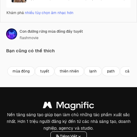
Khám phá
nhiều tùy chọn âm nhạc hơn
Con đường rừng mùa đông đầy tuyết
flashmovie
Bạn cũng có thể thích
Premium
Premium
Premium
Premium
mùa đông
tuyết
thiên nhiên
lạnh
path
cảnh 
Nền tảng sáng tạo giúp bạn làm chủ những tác phẩm xuất sắc
nhất. Hơn 1 triệu người đăng ký đến từ các nhà sáng tạo, doanh
nghiệp, agency và studio.
Tiếng Việt