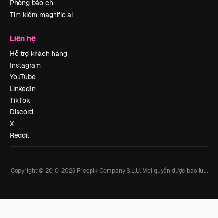
Phòng báo chí
Tìm kiếm magnific.ai
Liên hệ
Hỗ trợ khách hàng
Instagram
YouTube
LinkedIn
TikTok
Discord
X
Reddit
Copyright © 2010-
2026
Freepik Company S.L.U.
Mọi quyền được bảo lưu
.