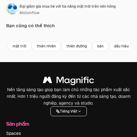
Đại giảm giá mùa hè với tia nắng mặt trời trên nền hồng
Motionflow
Bạn cũng có thể thích
Premium
Premium
Premium
Premium
mặt trời
thiên nhiên
thiên đường
bán
dấu hiệu
Nền tảng sáng tạo giúp bạn làm chủ những tác phẩm xuất sắc
nhất. Hơn 1 triệu người đăng ký đến từ các nhà sáng tạo, doanh
nghiệp, agency và studio.
Tiếng Việt
Sản phẩm
Spaces