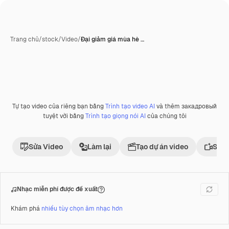
Trang chủ
/
stock
/
Video
/
Đại giảm giá mùa hè …
Tự tạo video của riêng bạn bằng
Trình tạo video AI
và thêm закадровый
Phần thưởng
tuyệt vời bằng
Trình tạo giọng nói AI
của chúng tôi
Sửa Video
Làm lại
Tạo dự án video
Sử d
Nhạc miễn phí được đề xuất
Khám phá
nhiều tùy chọn âm nhạc hơn