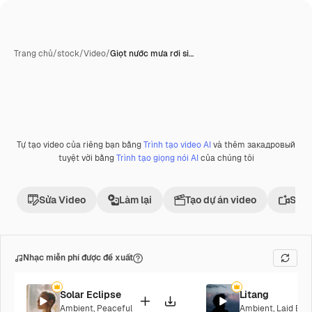
Trang chủ
/
stock
/
Video
/
Giọt nước mưa rơi si…
Tự tạo video của riêng bạn bằng
Trình tạo video AI
và thêm закадровый
Phần thưởng
tuyệt vời bằng
Trình tạo giọng nói AI
của chúng tôi
Sửa Video
Làm lại
Tạo dự án video
Sử d
Nhạc miễn phí được đề xuất
Solar Eclipse
Litang
Ambient
,
Peaceful
Ambient
,
Laid Bac