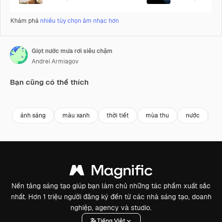
Khám phá
nhiều tùy chọn âm nhạc hơn
Giọt nước mưa rơi siêu chậm
Andrei Armiagov
Bạn cũng có thể thích
Premium
Premium
Premium
Premium
ánh sáng
màu xanh
thời tiết
mùa thu
nước
t
Nền tảng sáng tạo giúp bạn làm chủ những tác phẩm xuất sắc
nhất. Hơn 1 triệu người đăng ký đến từ các nhà sáng tạo, doanh
nghiệp, agency và studio.
Tiếng Việt