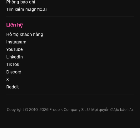
Phòng báo chí
Tìm kiếm magnific.ai
Liên hệ
Hỗ trợ khách hàng
Instagram
YouTube
LinkedIn
TikTok
Discord
X
Reddit
Copyright © 2010-
2026
Freepik Company S.L.U.
Mọi quyền được bảo lưu
.