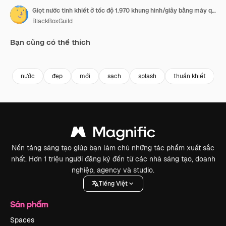
Giọt nước tinh khiết ở tốc độ 1.970 khung hình/giây bằng máy quay Phantom
BlackBoxGuild
Bạn cũng có thể thích
Premium
Premium
Premium
Premium
nước
đẹp
mới
sạch
splash
thuần khiết
Nền tảng sáng tạo giúp bạn làm chủ những tác phẩm xuất sắc
nhất. Hơn 1 triệu người đăng ký đến từ các nhà sáng tạo, doanh
nghiệp, agency và studio.
Tiếng Việt
Sản phẩm
Spaces