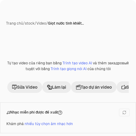
Trang chủ
/
stock
/
Video
/
Giọt nước tinh khiết…
Tự tạo video của riêng bạn bằng
Trình tạo video AI
và thêm закадровый
Phần thưởng
tuyệt vời bằng
Trình tạo giọng nói AI
của chúng tôi
Sửa Video
Làm lại
Tạo dự án video
Sử d
Nhạc miễn phí được đề xuất
Khám phá
nhiều tùy chọn âm nhạc hơn