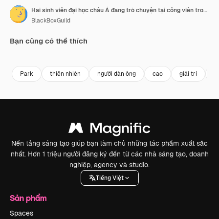
Hai sinh viên đại học châu Á đang trò chuyện tại công viên trong khuôn viên trường.
BlackBoxGuild
Bạn cũng có thể thích
Premium
Premium
Park
thiên nhiên
người đàn ông
cao
giải trí
b
Nền tảng sáng tạo giúp bạn làm chủ những tác phẩm xuất sắc
nhất. Hơn 1 triệu người đăng ký đến từ các nhà sáng tạo, doanh
nghiệp, agency và studio.
Tiếng Việt
Sản phẩm
Spaces