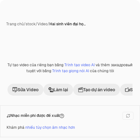
Trang chủ
/
stock
/
Video
/
Hai sinh viên đại họ…
Tự tạo video của riêng bạn bằng
Trình tạo video AI
và thêm закадровый
Phần thưởng
tuyệt vời bằng
Trình tạo giọng nói AI
của chúng tôi
Sửa Video
Làm lại
Tạo dự án video
Sử d
Nhạc miễn phí được đề xuất
Khám phá
nhiều tùy chọn âm nhạc hơn