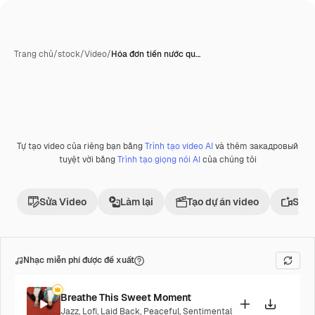
Trang chủ
/
stock
/
Video
/
Hóa đơn tiền nước qu…
Tự tạo video của riêng bạn bằng
Trình tạo video AI
và thêm закадровый
Phần thưởng
tuyệt vời bằng
Trình tạo giọng nói AI
của chúng tôi
Sửa Video
Làm lại
Tạo dự án video
Sử d
Nhạc miễn phí được đề xuất
Breathe This Sweet Moment
Jazz
,
Lofi
,
Laid Back
,
Peaceful
,
Sentimental