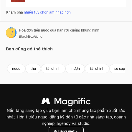
Khám phá
nhiều tùy chọn âm nhạc hơn
Hóa đơn tiền nước quá hạn rơi xuống khung hình
BlackBoxGuild
Bạn cũng có thể thích
Premium
Premium
Premium
Premium
nước
thư
tài chính
mượn
tài chính
sự sụp đổ
Nền tảng sáng tạo giúp bạn làm chủ những tác phẩm xuất sắc
nhất. Hơn 1 triệu người đăng ký đến từ các nhà sáng tạo, doanh
nghiệp, agency và studio.
Tiếng Việt