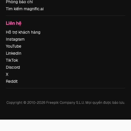
Phòng báo chí
Tìm kiếm magnific.ai
Liên hệ
Hỗ trợ khách hàng
Instagram
YouTube
LinkedIn
TikTok
Discord
X
Reddit
Copyright © 2010-
2026
Freepik Company S.L.U.
Mọi quyền được bảo lưu
.