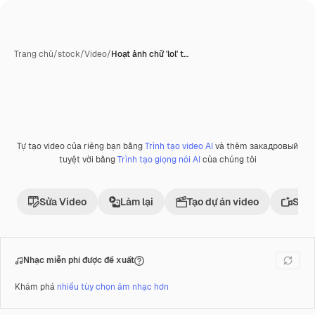
Trang chủ
/
stock
/
Video
/
Hoạt ảnh chữ 'lol' t…
do AI tạo ra
Tự tạo video của riêng bạn bằng
Trình tạo video AI
và thêm закадровый
Phần thưởng
tuyệt vời bằng
Trình tạo giọng nói AI
của chúng tôi
Sửa Video
Làm lại
Tạo dự án video
Sử d
Nhạc miễn phí được đề xuất
Khám phá
nhiều tùy chọn âm nhạc hơn