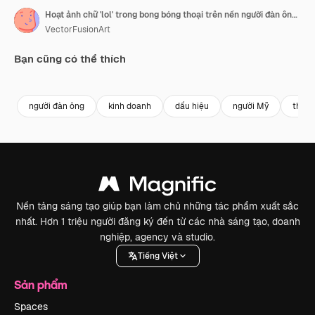
Hoạt ảnh chữ 'lol' trong bong bóng thoại trên nền người đàn ông Mỹ gốc Phi đang dùng điện thoại thông minh
VectorFusionArt
Bạn cũng có thể thích
Premium
Premium
Premium
Premium
Được tạo ra
người đàn ông
kinh doanh
dấu hiệu
người Mỹ
thiết
Nền tảng sáng tạo giúp bạn làm chủ những tác phẩm xuất sắc
nhất. Hơn 1 triệu người đăng ký đến từ các nhà sáng tạo, doanh
nghiệp, agency và studio.
Tiếng Việt
Sản phẩm
Spaces