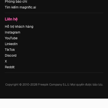
Phòng báo chí
Tìm kiếm magnific.ai
Liên hệ
Hỗ trợ khách hàng
Instagram
YouTube
LinkedIn
TikTok
Discord
X
Reddit
Copyright © 2010-
2026
Freepik Company S.L.U.
Mọi quyền được bảo lưu
.