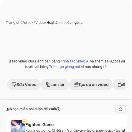
Trang chủ
/
stock
/
Video
/
Hoạt ảnh nhiều ngôi …
do AI tạo ra
Tự tạo video của riêng bạn bằng
Trình tạo video AI
và thêm закадровый
Phần thưởng
tuyệt vời bằng
Trình tạo giọng nói AI
của chúng tôi
Sửa Video
Làm lại
Tạo dự án video
Sử d
Nhạc miễn phí được đề xuất
Fighters Game
Pop
,
Electronic
,
Children
,
Synthwave
,
Epic
,
Energetic
,
Playful