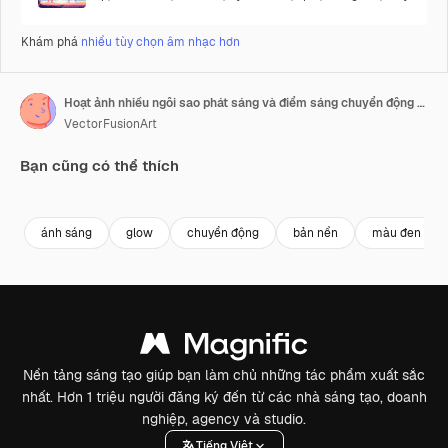
Khám phá
nhiều tùy chọn âm nhạc hơn
Hoạt ảnh nhiều ngôi sao phát sáng và điểm sáng chuyển động trên nền đen
VectorFusionArt
Bạn cũng có thể thích
Premium
Premium
Được tạo ra bởi AI
Premium
Premium
ánh sáng
glow
chuyển động
bản nền
màu đen
Nền tảng sáng tạo giúp bạn làm chủ những tác phẩm xuất sắc
nhất. Hơn 1 triệu người đăng ký đến từ các nhà sáng tạo, doanh
nghiệp, agency và studio.
Tiếng Việt