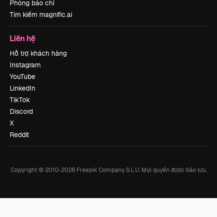
Phòng báo chí
Tìm kiếm magnific.ai
Liên hệ
Hỗ trợ khách hàng
Instagram
YouTube
LinkedIn
TikTok
Discord
X
Reddit
Copyright © 2010-
2026
Freepik Company S.L.U.
Mọi quyền được bảo lưu
.