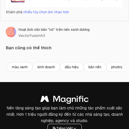
Khám phá
nhiều tùy chọn âm nhạc hơn
Hoạt ảnh văn bản "lol" trên nền xanh dương
VectorFusionArt
Bạn cũng có thể thích
Premium
Premium
Được tạo ra bởi AI
Premium
Premium
Được tạo ra
màu xanh
kinh doanh
dấu hiệu
bản nền
phương tiệ
Nền tảng sáng tạo giúp bạn làm chủ những tác phẩm xuất sắc
nhất. Hơn 1 triệu người đăng ký đến từ các nhà sáng tạo, doanh
nghiệp, agency và studio.
Tiếng Việt