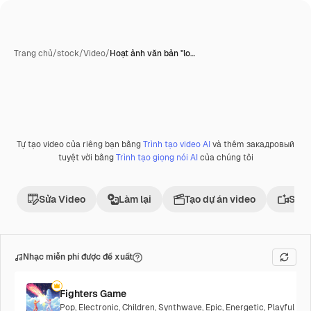
Trang chủ
/
stock
/
Video
/
Hoạt ảnh văn bản "lo…
do AI tạo ra
Tự tạo video của riêng bạn bằng
Trình tạo video AI
và thêm закадровый
Phần thưởng
tuyệt vời bằng
Trình tạo giọng nói AI
của chúng tôi
Sửa Video
Làm lại
Tạo dự án video
Sử d
Nhạc miễn phí được đề xuất
Fighters Game
Pop
,
Electronic
,
Children
,
Synthwave
,
Epic
,
Energetic
,
Playful