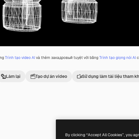
ằng
Trình tạo video AI
và thêm закадровый tuyệt vời bằng
Trình tạo giọng nói AI
c
Làm lại
Tạo dự án video
Sử dụng làm tài liệu tham k
Premium
Premium
By clicking “Accept All Cookies”, you ag