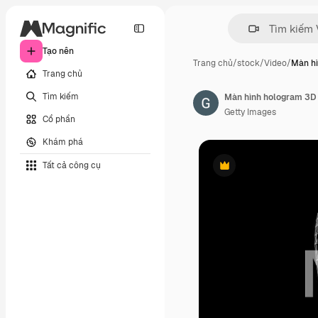
Tạo nên
Trang chủ
/
stock
/
Video
/
Màn h
Trang chủ
Tìm kiếm
Màn hình hologram 3D g
Getty Images
Cổ phần
Khám phá
Tất cả công cụ
Phần thưởng