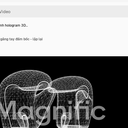
ình hologram 3D…
ăng tay đấm bốc - lặp lại