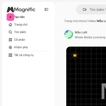
Tạo nên
Trang chủ
/
stock
/
Video
/
Mẫu L
Trang chủ
Tìm kiếm
Mẫu Lưới
Whale Media Licensing
Cổ phần
Khám phá
Tất cả công cụ
Phần thưởng