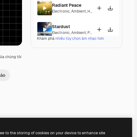
Radiant Peace
Electronic
,
Ambient
,
Happy
,
Peaceful
Stardust
Electronic
,
Ambient
,
Peaceful
,
Soulful
Khám phá
nhiều tùy chọn âm nhạc hơn
Ozone
Electronic
,
Ambient
,
Corporate
,
Laid Back
,
Peacef
ủa chúng tôi
Ordel
hảo
Electronic
,
Ambient
,
Laid Back
,
Peaceful
,
Hopeful
Nebula Nights
Electronic
,
Ambient
,
Peaceful
Londonderry Air
Electronic
,
Lounge
,
Ambient
,
Laid Back
,
Peaceful
Premium
Premium
Premium
Premium
ree to the storing of cookies on your device to enhance site