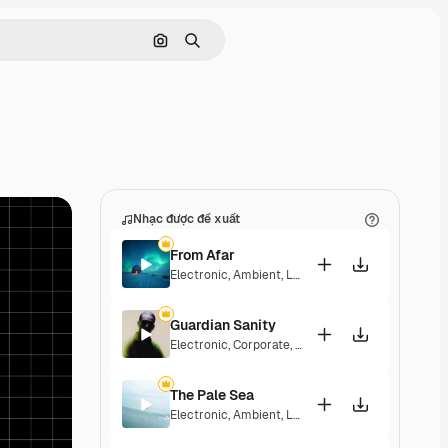
Tìm kiếm bằng hình ảnh
Tìm kiếm
Nhạc được đề xuất
From Afar
Electronic
,
Ambient
,
Laid Back
,
Peaceful
,
Sentime
Guardian Sanity
Electronic
,
Corporate
,
Dramatic
,
Energetic
,
Peace
The Pale Sea
Electronic
,
Ambient
,
Laid Back
,
Peaceful
,
Playful
,