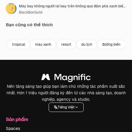
Máy bay không người lái bay trên không qua đầm phá xanh biếc và những bãi biển cát trắng của Đảo Aitutaki thuộc Quần đảo Cook.
BlackBoxGuild
Bạn cũng có thể thích
Premium
Premium
Premium
Premium
Được tạo ra
tropical
màu xanh
resort
du lịch
đường biển
Nền tảng sáng tạo giúp bạn làm chủ những tác phẩm xuất sắc
nhất. Hơn 1 triệu người đăng ký đến từ các nhà sáng tạo, doanh
nghiệp, agency và studio.
Tiếng Việt
Sản phẩm
Spaces