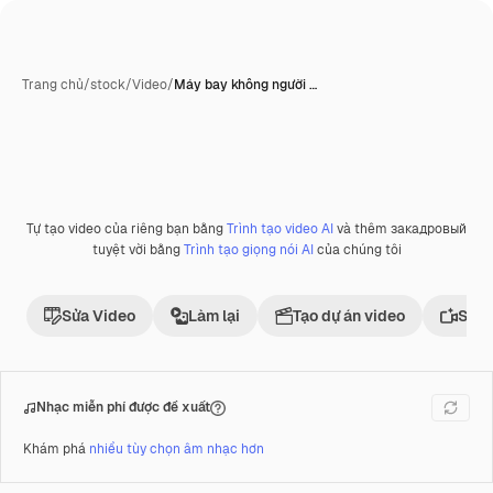
Trang chủ
/
stock
/
Video
/
Máy bay không người …
Tự tạo video của riêng bạn bằng
Trình tạo video AI
và thêm закадровый
Phần thưởng
tuyệt vời bằng
Trình tạo giọng nói AI
của chúng tôi
Sửa Video
Làm lại
Tạo dự án video
Sử d
Nhạc miễn phí được đề xuất
Khám phá
nhiều tùy chọn âm nhạc hơn