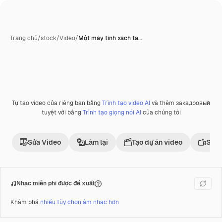
Trang chủ
/
stock
/
Video
/
Một máy tính xách ta…
Tự tạo video của riêng bạn bằng
Trình tạo video AI
và thêm закадровый
Phần thưởng
tuyệt vời bằng
Trình tạo giọng nói AI
của chúng tôi
Sửa Video
Làm lại
Tạo dự án video
Sử d
Nhạc miễn phí được đề xuất
Khám phá
nhiều tùy chọn âm nhạc hơn