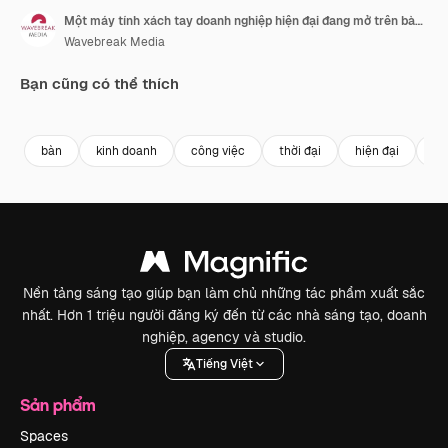
Một máy tính xách tay doanh nghiệp hiện đại đang mở trên bàn làm việc tại văn phòng, có không gian trống
Wavebreak Media
Bạn cũng có thể thích
Premium
Premium
Premium
Premium
Được tạo ra
bàn
kinh doanh
công việc
thời đại
hiện đại
mô
Nền tảng sáng tạo giúp bạn làm chủ những tác phẩm xuất sắc
nhất. Hơn 1 triệu người đăng ký đến từ các nhà sáng tạo, doanh
nghiệp, agency và studio.
Tiếng Việt
Sản phẩm
Spaces