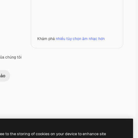
Khám phá
nhiều tùy chọn âm nhạc hơn
ủa chúng tôi
hảo
Premium
Premium
Được tạo ra bởi AI
Premium
Premium
Được tạo ra bởi AI
ree to the storing of cookies on your device to enhance site