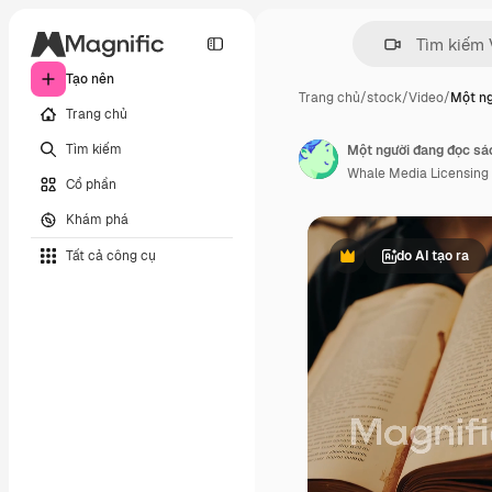
Tạo nên
Trang chủ
/
stock
/
Video
/
Một ng
Trang chủ
Tìm kiếm
Một người đang đọc sác
Whale Media Licensing
Cổ phần
Khám phá
Tất cả công cụ
do AI tạo ra
Phần thưởng