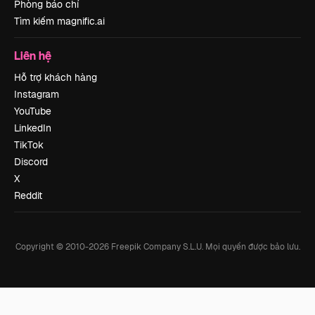
Phòng báo chí
Tìm kiếm magnific.ai
Liên hệ
Hỗ trợ khách hàng
Instagram
YouTube
LinkedIn
TikTok
Discord
X
Reddit
Copyright © 2010-
2026
Freepik Company S.L.U.
Mọi quyền được bảo lưu
.