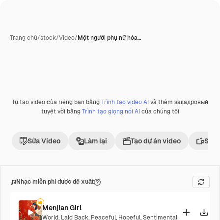
Trang chủ
/
stock
/
Video
/
Một người phụ nữ hóa…
Tự tạo video của riêng bạn bằng
Trình tạo video AI
và thêm закадровый
Phần thưởng
tuyệt vời bằng
Trình tạo giọng nói AI
của chúng tôi
Sửa Video
Làm lại
Tạo dự án video
Sử d
Nhạc miễn phí được đề xuất
Menjian Girl
World
,
Laid Back
,
Peaceful
,
Hopeful
,
Sentimental