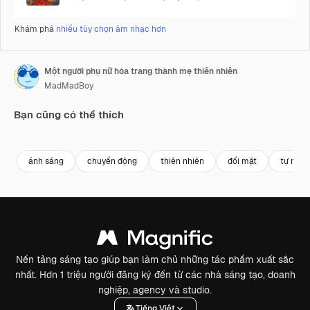
Khám phá
nhiều tùy chọn âm nhạc hơn
Một người phụ nữ hóa trang thành mẹ thiên nhiên
MadMadBoy
Bạn cũng có thể thích
Premium
Premium
Premium
Premium
ánh sáng
chuyển động
thiên nhiên
đối mặt
tự nhiê
Nền tảng sáng tạo giúp bạn làm chủ những tác phẩm xuất sắc
nhất. Hơn 1 triệu người đăng ký đến từ các nhà sáng tạo, doanh
nghiệp, agency và studio.
Tiếng Việt