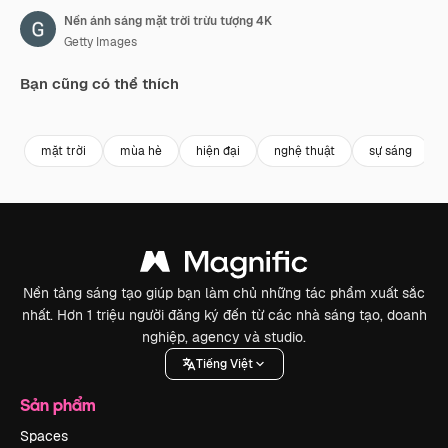
Nền ánh sáng mặt trời trừu tượng 4K
Getty Images
Bạn cũng có thể thích
Premium
Premium
Premium
Premium
mặt trời
mùa hè
hiện đại
nghệ thuật
sự sáng
Nền tảng sáng tạo giúp bạn làm chủ những tác phẩm xuất sắc
nhất. Hơn 1 triệu người đăng ký đến từ các nhà sáng tạo, doanh
nghiệp, agency và studio.
Tiếng Việt
Sản phẩm
Spaces