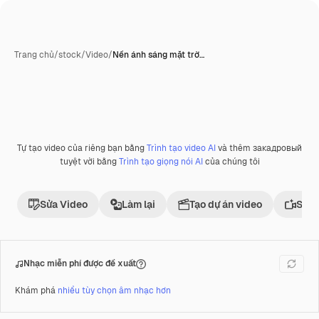
Trang chủ
/
stock
/
Video
/
Nền ánh sáng mặt trờ…
Tự tạo video của riêng bạn bằng
Trình tạo video AI
và thêm закадровый
Phần thưởng
tuyệt vời bằng
Trình tạo giọng nói AI
của chúng tôi
Sửa Video
Làm lại
Tạo dự án video
Sử d
Nhạc miễn phí được đề xuất
Khám phá
nhiều tùy chọn âm nhạc hơn