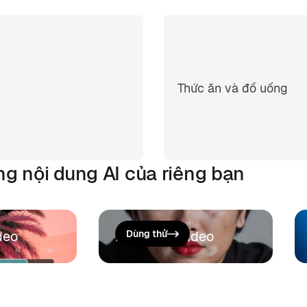
Thức ăn và đồ uống
ng nội dung AI của riêng bạn
deo
Nâng cấp video
Dùng thử