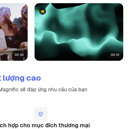
Premium
Premium
00:30
00:10
t lượng cao
a Magnific sẽ đáp ứng nhu cầu của bạn
ích hợp cho mục đích thương mại