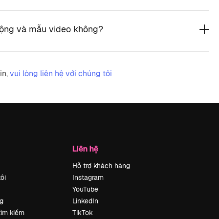
động và mẫu video không?
in,
vui lòng liên hệ với chúng tôi
Liên hệ
Hỗ trợ khách hàng
ôi
Instagram
YouTube
g
LinkedIn
tìm kiếm
TikTok