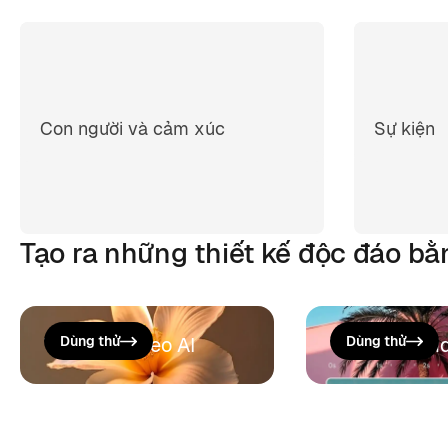
Con người và cảm xúc
Sự kiện
Tạo ra những thiết kế độc đáo bằ
Tạo một video AI
Dùng thử
Trình Sửa Vi
Dùng thử