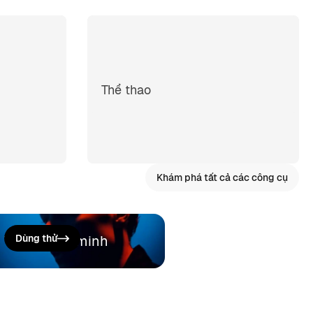
Thể thao
Khám phá tất cả các công cụ
Tạo thuyết minh
Dùng thử