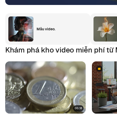
Mẫu video.
Khám phá kho video miễn phí từ 
Premium
Premium
00:18