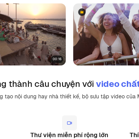
Premium
Premium
00:16
ng thành câu chuyện với
video chấ
ng tạo nội dung hay nhà thiết kế, bộ sưu tập video củ
Thư viện miễn phí rộng lớn
Th