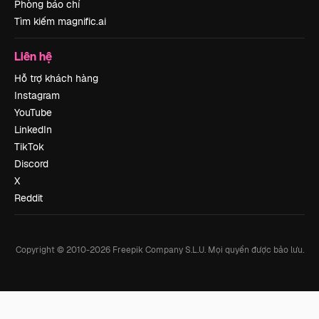
Phòng báo chí
Tìm kiếm magnific.ai
Liên hệ
Hỗ trợ khách hàng
Instagram
YouTube
LinkedIn
TikTok
Discord
X
Reddit
Copyright © 2010-
2026
Freepik Company S.L.U.
Mọi quyền được bảo lưu
.