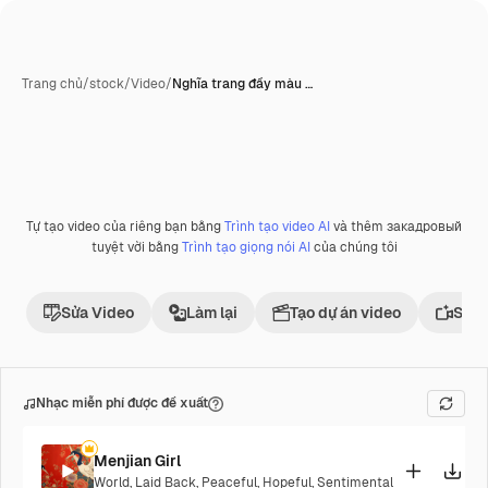
Trang chủ
/
stock
/
Video
/
Nghĩa trang đầy màu …
Tự tạo video của riêng bạn bằng
Trình tạo video AI
và thêm закадровый
Phần thưởng
tuyệt vời bằng
Trình tạo giọng nói AI
của chúng tôi
Sửa Video
Làm lại
Tạo dự án video
Sử d
Nhạc miễn phí được đề xuất
Menjian Girl
World
,
Laid Back
,
Peaceful
,
Hopeful
,
Sentimental