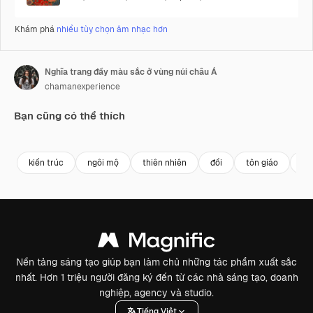
Khám phá
nhiều tùy chọn âm nhạc hơn
Nghĩa trang đầy màu sắc ở vùng núi châu Á
chamanexperience
Bạn cũng có thể thích
Premium
Premium
Premium
Premium
kiến trúc
ngôi mộ
thiên nhiên
đồi
tôn giáo
vă
Nền tảng sáng tạo giúp bạn làm chủ những tác phẩm xuất sắc
nhất. Hơn 1 triệu người đăng ký đến từ các nhà sáng tạo, doanh
nghiệp, agency và studio.
Tiếng Việt