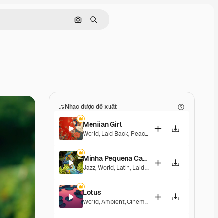
Tìm kiếm bằng hình ảnh
Tìm kiếm
Nhạc được đề xuất
Menjian Girl
World
,
Laid Back
,
Peaceful
,
Hopeful
,
Sentimental
Minha Pequena Casa Rosa
Jazz
,
World
,
Latin
,
Laid Back
,
Peaceful
,
Sentiment
Lotus
World
,
Ambient
,
Cinematic
,
Laid Back
,
Peaceful
,
H