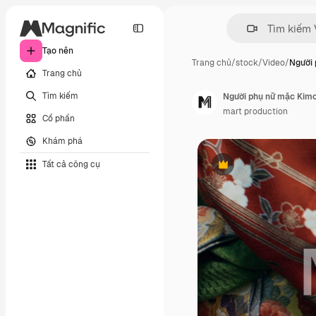
Tạo nên
Trang chủ
/
stock
/
Video
/
Người
Trang chủ
Tìm kiếm
Người phụ nữ mặc Kimo
mart production
Cổ phần
Khám phá
Tất cả công cụ
Phần thưởng