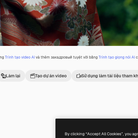
ằng
Trình tạo video AI
và thêm закадровый tuyệt vời bằng
Trình tạo giọng nói AI
c
Làm lại
Tạo dự án video
Sử dụng làm tài liệu tham k
Premium
Premium
By clicking “Accept All Cookies”, you ag